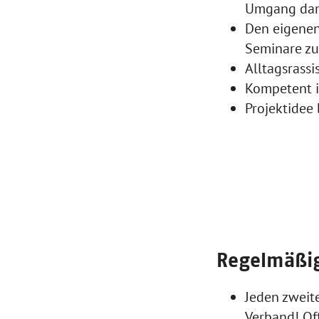
Umgang dami
Den eigenen
Seminare z
Alltagsrass
Kompetent i
Projektidee
Regelmäßig
Jeden zweit
Verband! Off