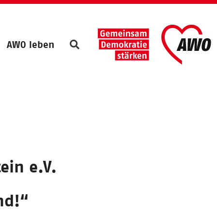
AWO leben
ein e.V.
nd!“