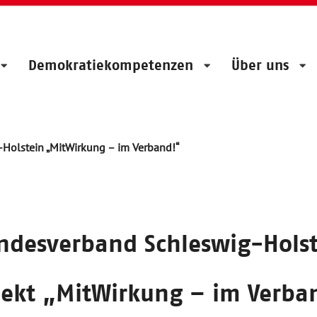
Demokratiekompetenzen
Über uns
Holstein „MitWirkung – im Verband!“
desverband Schleswig-Holst
jekt „MitWirkung – im Verba