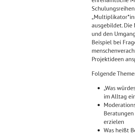
Schulungsreihen 
„Multiplikator*i
ausgebildet. Die
und den Umgang 
Beispiel bei Fr
menschenverachte
Projektideen ans
Folgende Themen
„Was würdes
im Alltag ei
Moderations
Beratungen 
erzielen
Was heißt B