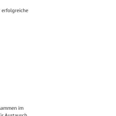
 erfolgreiche
usammen im
ür Austausch,