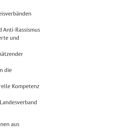
reisverbänden
d Anti-Rassismus
erte und
chätzender
n die
urelle Kompetenz
 Landesverband
onen aus