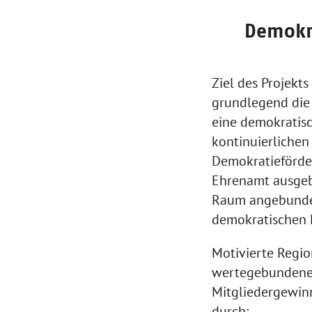
Demokr
Ziel des Projekts
grundlegend die 
eine demokratis
kontinuierlichen
Demokratieförde
Ehrenamt ausgebi
Raum angebunden
demokratischen M
Motivierte Regi
wertegebundene
Mitgliedergewinn
durch: