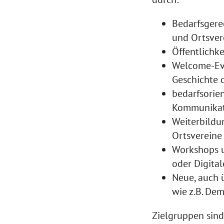
Bedarfsgere
und Ortsver
Öffentlichk
Welcome-Eve
Geschichte 
bedarfsorie
Kommunika
Weiterbildu
Ortsvereine
Workshops u
oder Digita
Neue, auch 
wie z.B. De
Zielgruppen sin