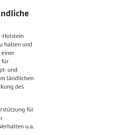
ndliche
g-Holstein
u halten und
 einer
 für
pt- und
im ländlichen
rkung des
stützung für
r
erhalten u.a.