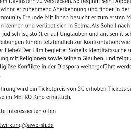
dem Davidstern zu verstecken. So beginnt sein Doppel
gewinnt er zunehmend Anerkennung und findet in der 
mmunity Freunde. Mit ihnen besucht er zum ersten M
en kennen und verliebt sich in Selma. Als Soheil nach
r jüdisch ist, stößt er auf Unglauben und antisemitisc
eibungen führen letztendlich zur Konfrontation: wie
r Liebe? Der Film begleitet Soheils Identitätssuche 
ng mit Religionen sowie seinem Glauben, und zeigt 
eligiöse Konflikte in der Diaspora weitergeführt werd
.
ührung wird ein Ticketpreis von 5€ erhoben. Tickets 
se im METRO Kino erhältlich.
lle Interessierten offen
twirkung@awo-sh.de