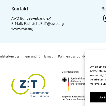
Kontakt
S
AWO Bundesverband e.V.
E-Mail:
FachstelleZdT@awo.org
www.awo.org
inisterium des Innern und für Heimat im Rahmen des Bundesprogramms „
Um dir ein o
Geräteinform
zustimmst, kö
verarbeiten.
Merkmale und
Akz