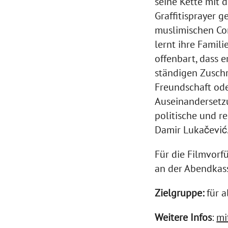
seine Kette mit 
Graffitisprayer 
muslimischen Co
lernt ihre Famili
offenbart, dass e
ständigen Zuschr
Freundschaft ode
Auseinandersetzu
politische und r
Damir Lukačević
Für die Filmvorf
an der Abendkas
Zielgruppe:
für a
Weitere Infos
:
mi