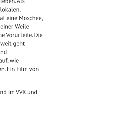
leben. Als
lokalen,
al eine Moschee,
 einer Weile
he Vorurteile. Die
 weit geht
und
auf, wie
en. Ein Film von
sind im VVK und