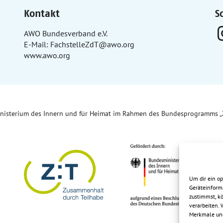
Kontakt
S
AWO Bundesverband e.V.
E-Mail:
FachstelleZdT@awo.org
www.awo.org
inisterium des Innern und für Heimat im Rahmen des Bundesprogramms „
Um dir ein o
Geräteinform
zustimmst, kö
verarbeiten.
Merkmale und