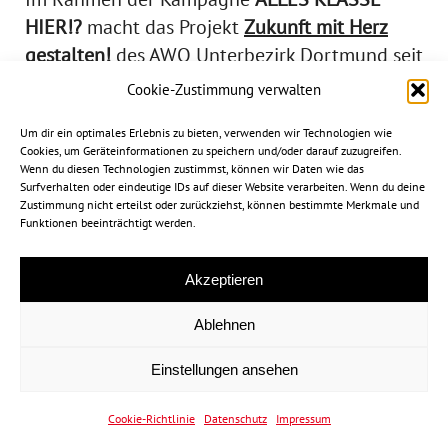
HIER!?
macht das Projekt
Zukunft mit Herz
gestalten!
des AWO Unterbezirk Dortmund seit
dem 1. März 2022 mit der Aktion
WAS SAGST
Cookie-Zustimmung verwalten
DU DAZU?
auf das Thema soziale Ungleichheit
Um dir ein optimales Erlebnis zu bieten, verwenden wir Technologien wie
und klassenbezogene Diskriminierung
Cookies, um Geräteinformationen zu speichern und/oder darauf zuzugreifen.
aufmerksam.
Wenn du diesen Technologien zustimmst, können wir Daten wie das
Surfverhalten oder eindeutige IDs auf dieser Website verarbeiten. Wenn du deine
Zustimmung nicht erteilst oder zurückziehst, können bestimmte Merkmale und
Funktionen beeinträchtigt werden.
Akzeptieren
Ablehnen
ERFAHRT HIER MEHR ÜBER DIE KAMPAGNE
Einstellungen ansehen
Cookie-Richtlinie
Datenschutz
Impressum